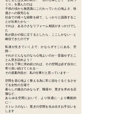
もともとは文系の私が、一生の仕事として「空間づ
くり」を選んだのは
子供の頃から無意識にこだわっていた心地よさ、快
適さへの探究心を
社会での様々な経験を経て、しっかりと認識するこ
とが出来たから‥
それは、ある小さなリフォーム相談がきっかけでし
た
私が誰かの役に立てるとしたら、ここしかない‥と
確信できたのです
私達が生きていく上で、かならずそこにある、空
間‥
それがどんなものなら心地よいのか‥妥協せずとこ
とん突き詰めよう！
それを丁寧に求め続ければ、その空間は必ず自分に
寄り添い続けてくれる‥
その道案内役が、私の仕事だと思っています‥
空間を居心地よく整える為に常に頭をぐるぐるさせ
てる女性の立場で
暮らしの拠点のみならず、職場や、寛ぎを求める店
舗など、
あらゆる空間において、より快適に‥より機能的
に‥
ストレスのない、寛ぎの空間を生み出すお手伝いを
します